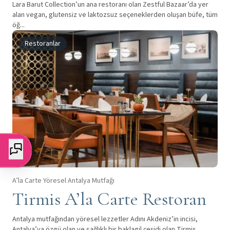
Lara Barut Collection’un ana restoranı olan Zestful Bazaar’da yer
alan vegan, glutensiz ve laktozsuz seçeneklerden oluşan büfe, tüm
öğ...
Restoranlar
A’la Carte Yöresel Antalya Mutfağı
Tirmis A’la Carte Restoran
Antalya mutfağından yöresel lezzetler Adını Akdeniz’in incisi,
Antalya’ya özgü olan ve sağlıklı bir baklagil çeşidi olan Tirmis...