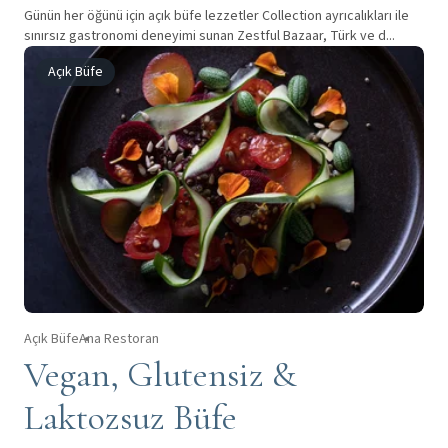
Günün her öğünü için açık büfe lezzetler Collection ayrıcalıkları ile
sınırsız gastronomi deneyimi sunan Zestful Bazaar, Türk ve d...
Açık Büfe
Açık Büfe
Ana Restoran
Vegan, Glutensiz &
Laktozsuz Büfe