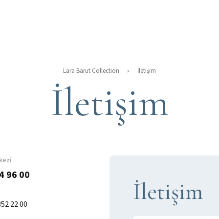
Lara Barut Collection
İletişim
İletişim
kezi
4 96 00
İletişim
352 22 00