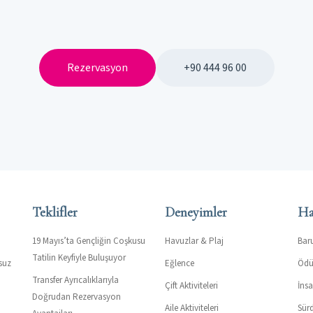
Rezervasyon
+90 444 96 00
Teklifler
Deneyimler
Ha
19 Mayıs’ta Gençliğin Coşkusu
Havuzlar & Plaj
Bar
Tatilin Keyfiyle Buluşuyor
suz
Eğlence
Ödül
Transfer Ayrıcalıklarıyla
Çift Aktiviteleri
İns
Doğrudan Rezervasyon
Aile Aktiviteleri
Sürd