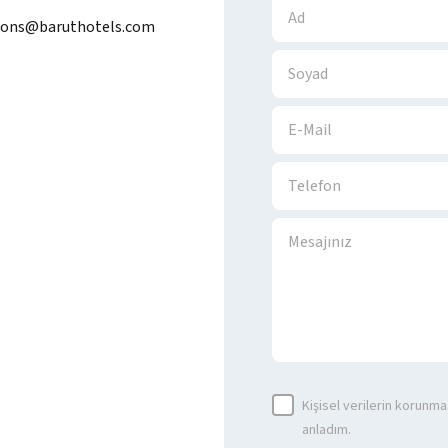
tions@baruthotels.com
Kişisel verilerin korunmas
anladım.