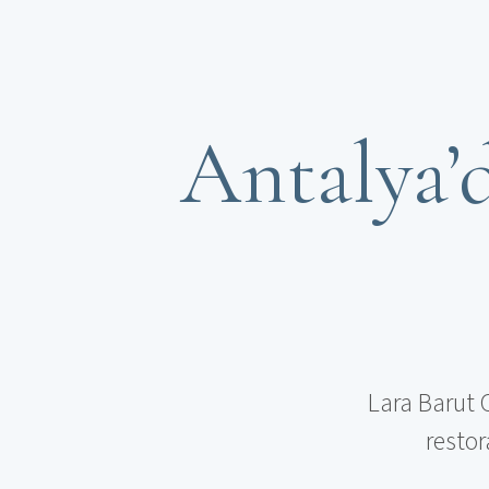
Antalya’d
Lara Barut 
restora