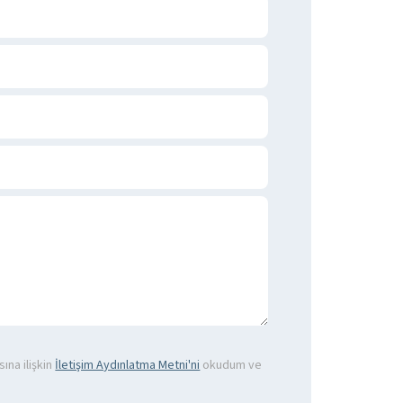
ına ilişkin
İletişim Aydınlatma Metni'ni
okudum ve