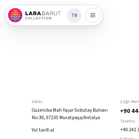
TR
Adres
Çağrı Mer
Güzeloba Mah Yaşar Sobutay Bulvarı
+90 44
No:30, 07235 Muratpaşa/Antalya
Telefon
+90 242 
Yol tarifi al