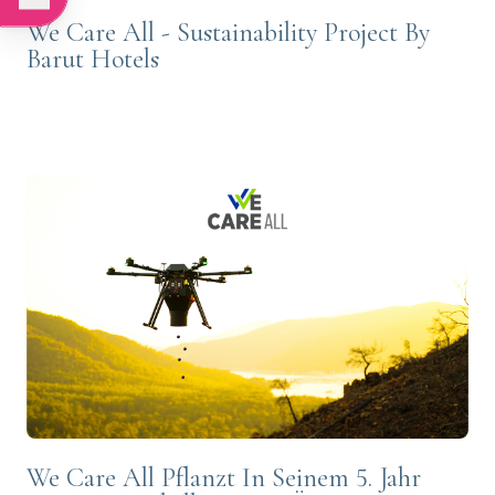
We Care All - Sustainability Project By
Barut Hotels
We Care All Pflanzt In Seinem 5. Jahr