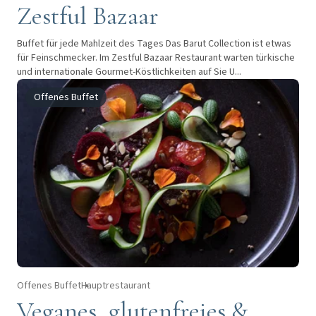
Zestful Bazaar
Buffet für jede Mahlzeit des Tages Das Barut Collection ist etwas
für Feinschmecker. Im Zestful Bazaar Restaurant warten türkische
und internationale Gourmet-Köstlichkeiten auf Sie U...
Offenes Buffet
Offenes Buffet
Hauptrestaurant
Veganes, glutenfreies &