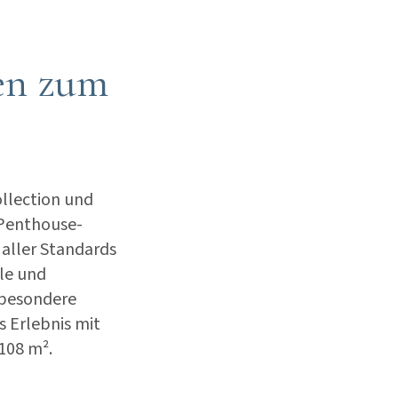
en zum
llection und
 Penthouse-
 aller Standards
lle und
 besondere
s Erlebnis mit
 108 m².