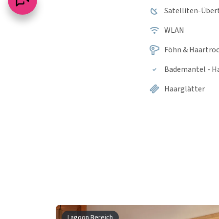
Satelliten-Über
WLAN
Föhn & Haartro
Bademantel - H
Haarglätter
Lagoon Bereich