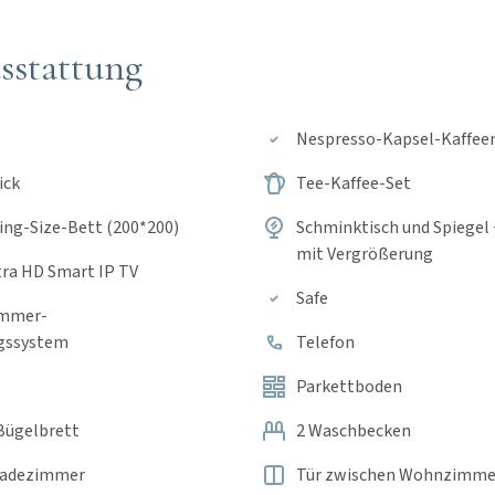
sstattung
Nespresso-Kapsel-Kaffee
ick
Tee-Kaffee-Set
ng-Size-Bett (200*200)
Schminktisch und Spiegel
mit Vergrößerung
tra HD Smart IP TV
Safe
immer-
gssystem
Telefon
Parkettboden
Bügelbrett
2 Waschbecken
Badezimmer
Tür zwischen Wohnzimme