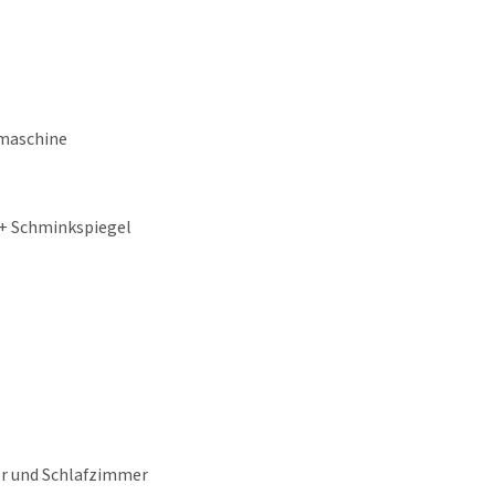
maschine
 + Schminkspiegel
r und Schlafzimmer