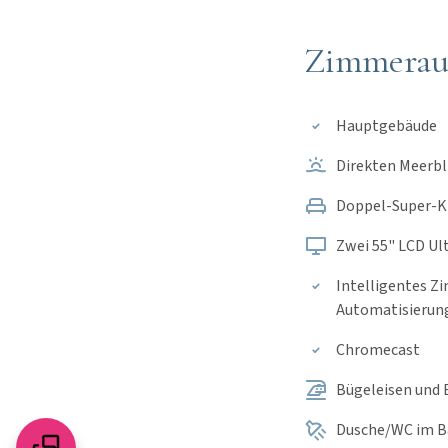
Zimmerau
Hauptgebäude
Direkten Meerbl
Doppel-Super-Ki
Zwei 55" LCD Ul
Intelligentes Z
Automatisierun
Chromecast
Bügeleisen und 
Dusche/WC im 