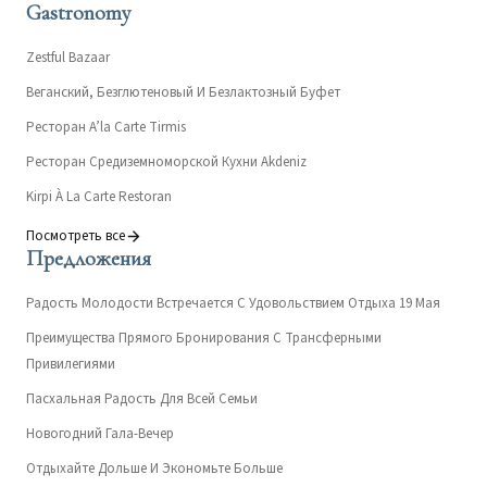
Gastronomy
Zestful Bazaar
Веганский, Безглютеновый И Безлактозный Буфет
Ресторан A’la Carte Tirmis
Ресторан Средиземноморской Кухни Akdeniz
Kirpi À La Carte Restoran
Посмотреть все
Предложения
Радость Молодости Встречается С Удовольствием Отдыха 19 Мая
Преимущества Прямого Бронирования С Трансферными
Привилегиями
Пасхальная Радость Для Всей Семьи
Новогодний Гала-Вечер
Отдыхайте Дольше И Экономьте Больше