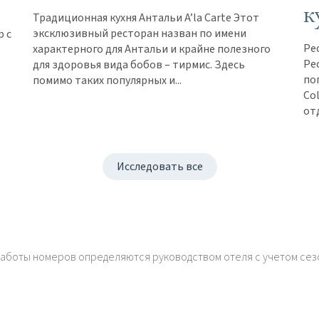
к
Традиционная кухня Антальи A’la Carte Этот
эксклюзивный ресторан назван по имени
р с
Ре
характерного для Антальи и крайне полезного
Рес
для здоровья вида бобов – тирмис. Здесь
по
помимо таких популярных и...
Co
отд
Исследовать все
работы номеров определяются руководством отеля с учетом сез