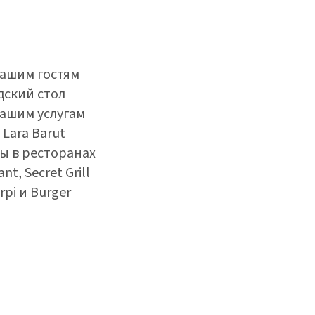
нашим гостям
дский стол
вашим услугам
 Lara Barut
ны в ресторанах
nt, Secret Grill
irpi и Burger