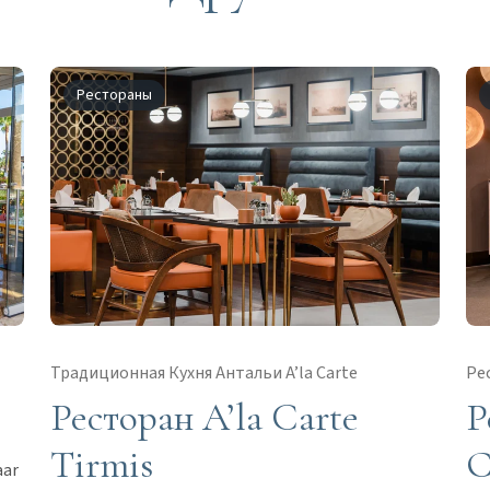
Рестораны
Традиционная Кухня Антальи A’la Carte
Ре
Ресторан A’la Carte
Р
Tirmis
С
aar