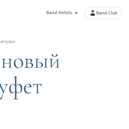
Barut Hotels
Barut Club
ный Буфет
еновый
уфет