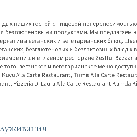
тдых наших гостей с пищевой непереносимостью
и безглютеновыми продуктами. Мы предлагаем 
ернативы веганских и вегетарианских блюд. Шве
еганских, безглютеновых и безлактозных блюд к 
риемов пищи в главном ресторане Zestful Bazaar в
ме того, веганское и вегетарианское меню доступ
, Kuyu A’la Carte Restaurant, Tirmis A’la Carte Restaura
rant, Pizzeria Di Laura A’la Carte Restaurant Kumda K
служивания