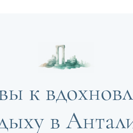
вы к вдохно
дыху в Антал