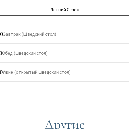
Летний Сезон
00
Завтрак (Шведский стол)
0
Обед (шведский стол)
30
Ужин (открытый шведский стол)
Другие