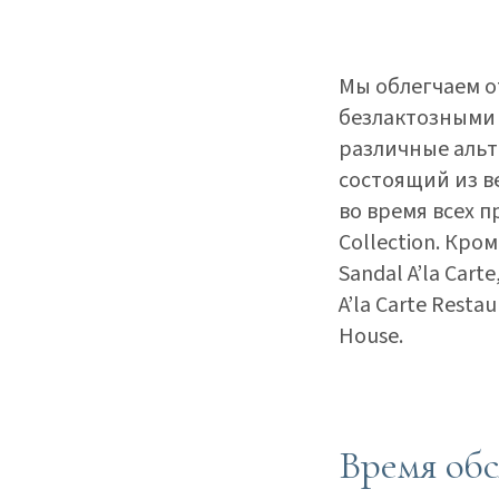
Мы облегчаем о
безлактозными 
различные альт
состоящий из в
во время всех п
Collection. Кро
Sandal A’la Carte
A’la Carte Restau
House.
Время об