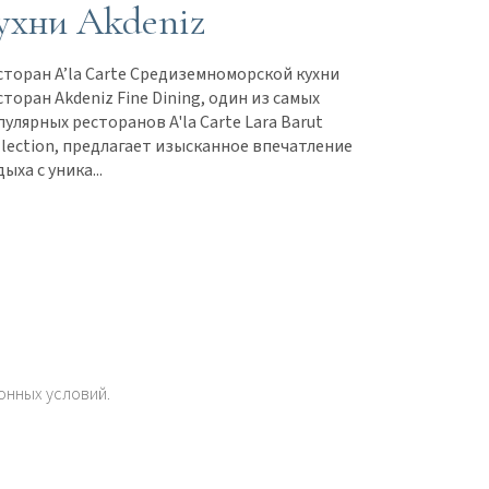
ухни Akdeniz
сторан A’la Carte Средиземноморской кухни
торан Akdeniz Fine Dining, один из самых
пулярных ресторанов A'la Carte Lara Barut
llection, предлагает изысканное впечатление
ыха с уника...
онных условий.