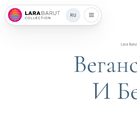
RU
Lara Baru
Веган
И Б