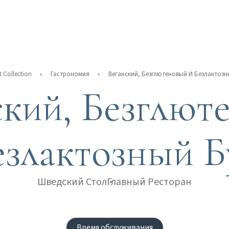
t Collection
Гастрономия
Веганский, Безглютеновый И Безлактоз
ский, Безглют
езлактозный Б
Шведский Стол
Главный Ресторан
Время обслуживания