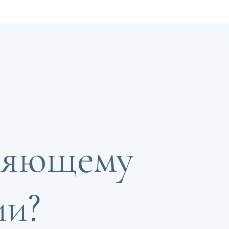
вляющему
ии?