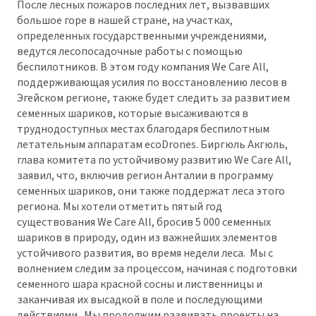
После лесных пожаров последних лет, вызвавших
большое горе в нашей стране, на участках,
определенных государственными учреждениями,
ведутся лесопосадочные работы с помощью
беспилотников. В этом году компания We Care All,
поддерживающая усилия по восстановлению лесов в
Эгейском регионе, также будет следить за развитием
семенных шариков, которые высаживаются в
труднодоступных местах благодаря беспилотным
летательным аппаратам ecoDrones. Биргюль Акгюль,
глава комитета по устойчивому развитию We Care All,
заявил, что, включив регион Анталии в программу
семенных шариков, они также поддержат леса этого
региона. Мы хотели отметить пятый год
существования We Care All, бросив 5 000 семенных
шариков в природу, один из важнейших элементов
устойчивого развития, во время недели леса. Мы с
волнением следим за процессом, начиная с подготовки
семенного шара красной сосны и лиственницы и
заканчивая их высадкой в поле и последующими
действиями. Мы продолжим развивать проекты на