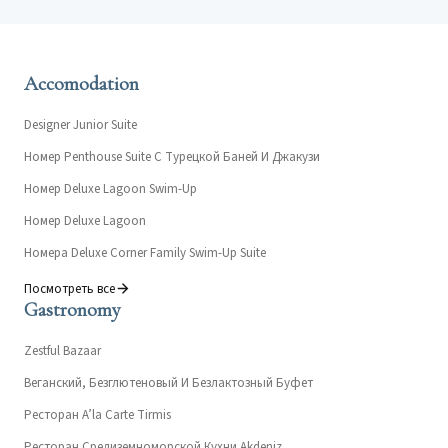
Accomodation
Designer Junior Suite
Номер Penthouse Suite С Турецкой Баней И Джакузи
Номер Deluxe Lagoon Swim-Up
Номер Deluxe Lagoon
Номера Deluxe Corner Family Swim-Up Suite
Посмотреть все
Gastronomy
Zestful Bazaar
Веганский, Безглютеновый И Безлактозный Буфет
Ресторан A’la Carte Tirmis
Ресторан Средиземноморской Кухни Akdeniz