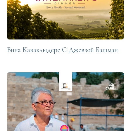
Вина Каваклыдере С Джевзой Башман