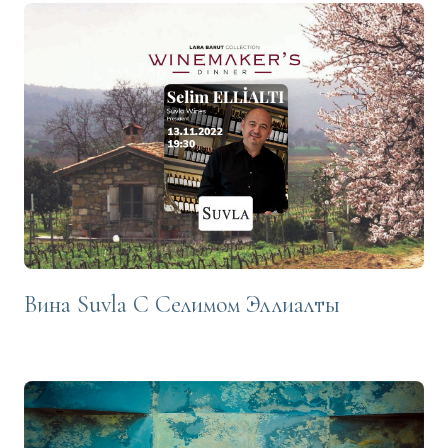
Вина Suvla С Селимом Эллиалты